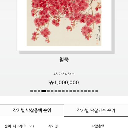
호수와 가족
53×65.1cm
￦2,200,000
작가별 낙찰총액 순위
작가별 낙찰건수 순위
순위
대표작
(최고가)
작가명
낙찰총액