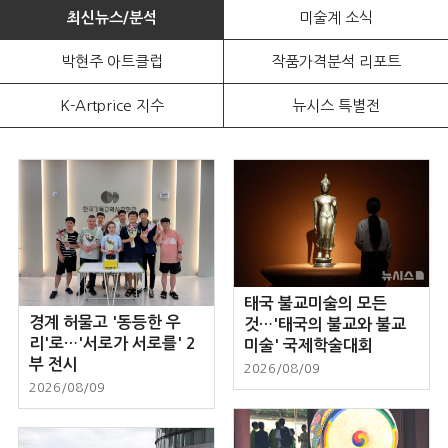
최신뉴스/분석
미술계 소식
박현주 아트클럽
작품가격분석 리포트
K-Artprice 지수
뉴시스 특별전
태국 불교미술의 모든
경계 허물고 '동등한 우
것…'태국의 불교와 불교
리'로…'서로가 서로를' 2
미술' 국제학술대회
부 전시
2026/08/09
2026/08/09