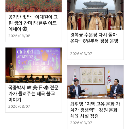
공기반 빛반…이대원이 그
린 생의 찬미[박현주 아트
에세이 ㉚]
경복궁 수문장 다시 돌아
2026/08/08
온다…8일부터 정상 운영
2026/08/07
국중박서 韓·美·日·泰 전문
가가 들려주는 태국 불교
이야기
최휘영 "지역 고유 문화 가
2026/08/07
치가 경쟁력"…강원 문화·
체육 시설 점검
2026/08/07