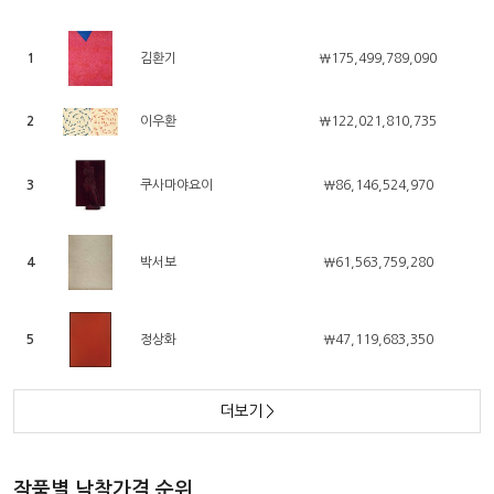
1
김환기
￦175,499,789,090
2
이우환
￦122,021,810,735
3
쿠사마야요이
￦86,146,524,970
4
박서보
￦61,563,759,280
5
정상화
￦47,119,683,350
더보기
>
작품별 낙찰가격 순위