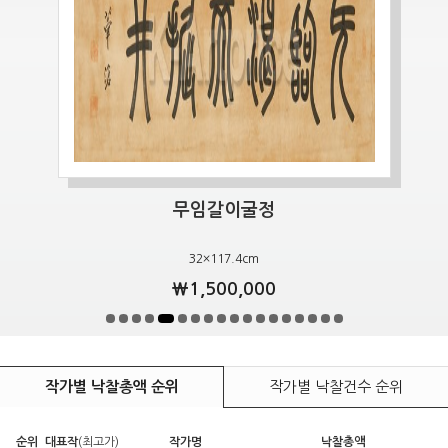
무임갈이굴정
32×117.4cm
￦1,500,000
작가별 낙찰총액 순위
작가별 낙찰건수 순위
순위
대표작
(최고가)
작가명
낙찰총액