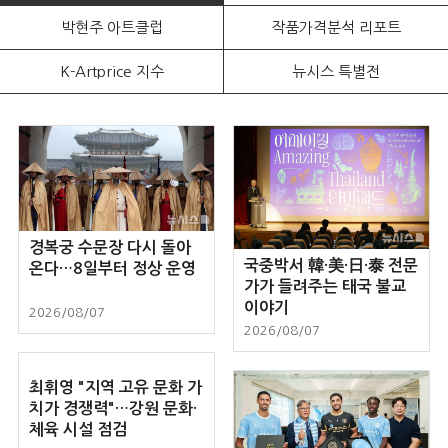
박현주 아트클럽
작품가격분석 리포트
K-Artprice 지수
뉴시스 특별전
경복궁 수문장 다시 돌아
국중박서 韓·美·日·泰 전문
온다…8일부터 정상 운영
가가 들려주는 태국 불교
이야기
2026/08/07
2026/08/07
최휘영 "지역 고유 문화 가
치가 경쟁력"…강원 문화·
체육 시설 점검