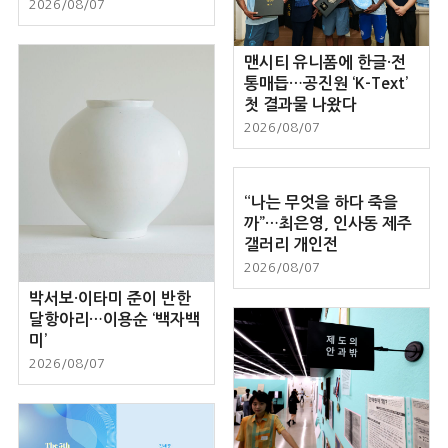
2026/08/07
맨시티 유니폼에 한글·전
통매듭…공진원 ‘K-Text’
첫 결과물 나왔다
2026/08/07
“나는 무엇을 하다 죽을
까”…최은영, 인사동 제주
갤러리 개인전
2026/08/07
박서보·이타미 준이 반한
달항아리…이용순 ‘백자백
미’
2026/08/07