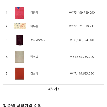
1
김환기
￦175,499,789,090
2
이우환
￦122,021,810,735
3
쿠사마야요이
￦86,146,524,970
4
박서보
￦61,563,759,280
5
정상화
￦47,119,683,350
더보기
>
작품별 낙찰가격 순위