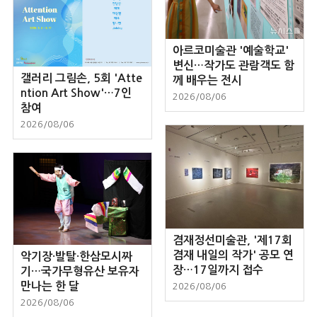
아르코미술관 '예술학교'
변신…작가도 관람객도 함
갤러리 그림손, 5회 'Atte
께 배우는 전시
ntion Art Show'…7인
2026/08/06
참여
2026/08/06
겸재정선미술관, '제17회
겸재 내일의 작가' 공모 연
악기장·발탈·한삼모시짜
장…17일까지 접수
기…국가무형유산 보유자
만나는 한 달
2026/08/06
2026/08/06