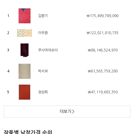
1
김환기
￦175,499,789,090
2
이우환
￦122,021,810,735
3
쿠사마야요이
￦86,146,524,970
4
박서보
￦61,563,759,280
5
정상화
￦47,119,683,350
더보기
>
작품별 낙찰가격 순위