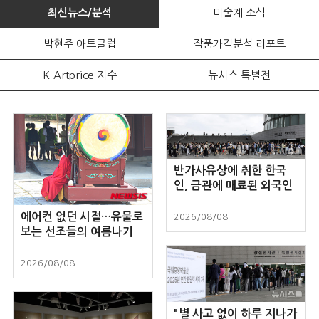
최신뉴스/분석
미술계 소식
박현주 아트클럽
작품가격분석 리포트
K-Artprice 지수
뉴시스 특별전
반가사유상에 취한 한국
인, 금관에 매료된 외국인
에어컨 없던 시절…유물로
2026/08/08
보는 선조들의 여름나기
2026/08/08
"별 사고 없이 하루 지나가