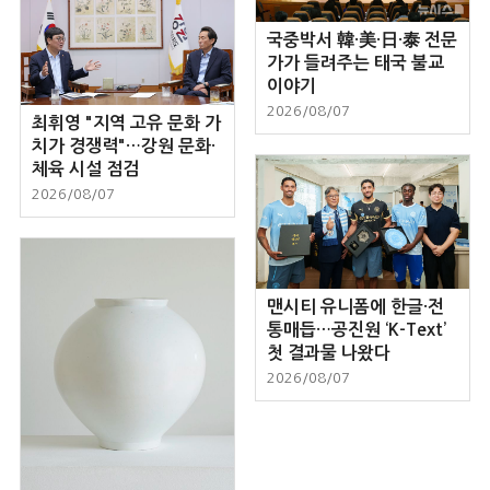
국중박서 韓·美·日·泰 전문
가가 들려주는 태국 불교
이야기
2026/08/07
최휘영 "지역 고유 문화 가
치가 경쟁력"…강원 문화·
체육 시설 점검
2026/08/07
맨시티 유니폼에 한글·전
통매듭…공진원 ‘K-Text’
첫 결과물 나왔다
2026/08/07