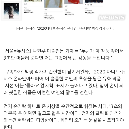
[서울=뉴시스] '2020마니프-뉴시스 온라인 아트페어' 박정 작가 전시.
[서울=뉴시스] 박현주 미술전문 기자 = "누군가 제 작품 앞에서
3초만 머물러 준다면 저는 그것에서 큰 감동을 느낍니다."
'구족화가' 박정 작가의 간절함이 담겨서일까. '2020 마니프-뉴
시스 온라인아트페어'에 출품한 여인의 초상을 담은 유화 작품
'시선'에는 '좋아요 엄지척' 표시가 늘어나고 있다. 입이 손이 되
어 붓질한 작품은 아련한 여인의 향수를 전한다.
검지 손가락 하나로 온 세상을 순간적으로 휘젖는 시대, '3초의
머무름'은 어쩌면 길고도 짧은 시간이다. 검지의 클릭을 멈추게
하는건 현란함과 다양함이다. 휘리릭 오가는 눈길을 사로잡아야
한다.