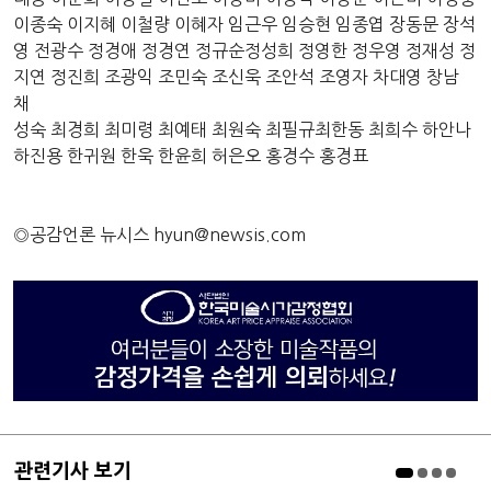
이종숙 이지혜 이철량 이혜자 임근우 임승현 임종엽 장동문 장석
영 전광수 정경애 정경연 정규순정성희 정영한 정우영 정재성 정
지연 정진희 조광익 조민숙 조신욱 조안석 조영자 차대영 창남
채
성숙 최경희 최미령 최예태 최원숙 최필규최한동 최희수 하안나
하진용 한귀원 한욱 한윤희 허은오 홍경수 홍경표
◎공감언론 뉴시스
hyun@newsis.com
관련기사 보기