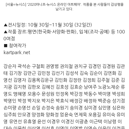
[서울=뉴시스] '2020마니프-뉴시스 온라인 아트페어'. 작품을 본 사람들이 감상평을
남기고 있다.
▲전시일정: 10월 30일~11월 30일 (32일간)
▲작품 장르:평면(한국화·서양화·판화), 입체(조각·공예) 등 100
0여점
■ 참여작가
kartpark.net
강순자 곽석손 구철회 권영범 권의철 권치규 김경민 김경원 김관
태 김기창 김만근 김민정 김선기 김성석 김숙 김순이 김연화 김
영선 김영자 김용옥김운규 김인화 김정란 김정희 김주철 김준 김
지광 김지현 김한오 김혜진 김호성 김효순 남여주 노광노재순 류
영도 맹혜영 모용수 문성원 민정옥 박강정 박동수 박미영 박성희
박영인 박정 박지오 박지은 박효식 배정강 배정하 백준승 성기점
손미량 손영선 손일 손정숙 송원기 송의경 심미경 심민영 심은하
심주희 안모경 양정화 양화정 엄윤숙 연제욱 오용길 유미숙 유미
영 유연선 유휴열 윤선 이경우 이경진 이광춘 이근택 이남령 이
대승 이문희 이상열 이선호 이영미 이영박 이영순 이은미 이정웅