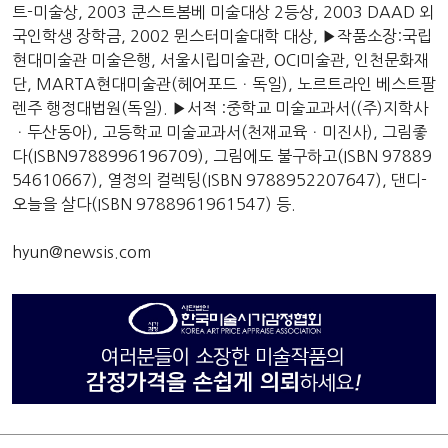
트-미술상, 2003 쿤스트봄베 미술대상 2등상, 2003 DAAD 외
국인학생 장학금, 2002 뮌스터미술대학 대상, ▶작품소장:국립
현대미술관 미술은행, 서울시립미술관, OCI미술관, 인천문화재
단, MARTA현대미술관(헤어포드ㆍ독일), 노르트라인 베스트팔
렌주 행정대법원(독일). ▶서적 :중학교 미술교과서((주)지학사
ㆍ두산동아), 고등학교 미술교과서(천재교육ㆍ미진사), 그림좋
다(ISBN9788996196709), 그림에도 불구하고(ISBN 97889
54610667), 열정의 컬렉팅(ISBN 9788952207647), 댄디-
오늘을 살다(ISBN 9788961961547) 등.
hyun@newsis.com