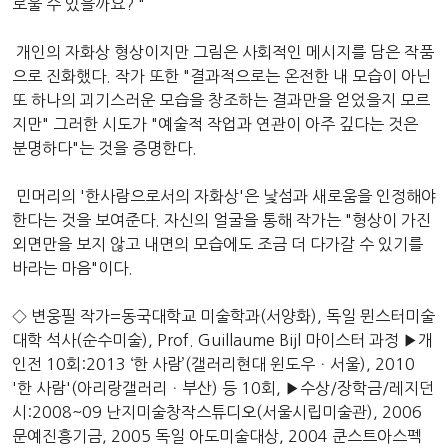
로울 수 있을까요? "
개인의 자화상 형상이지만 그림은 사회적인 메시지를 담은 작품
으로 진화했다. 작가 또한 "결과적으로는 온전한 내 모습이 아닌
또 하나의 괴기스러운 모습을 창조하는 결과만을 얻었을지 모르
지만" 그러한 시도가 "예술적 작업과 연관이 아주 깊다는 것은
분명하다"는 것을 증명한다.
민머리의 '한사람으로서의 자화상'은 낯섬과 새로움을 인정해야
한다는 것을 보여준다. 자신의 얼굴을 통해 작가는 "형상이 가진
외면만을 보지 않고 내면의 모습에도 조금 더 다가갈 수 있기를
바라는 마음"이다.
◇ 변웅필 작가=동국대학교 미술학과(서양화), 독일 뮌스터미술
대학 석사(순수미술), Prof. Guillaume Bijl 마이스터 과정 ▶개
인전 10회:2013 ‘한 사람’(갤러리현대 윈도우ㆍ서울), 2010
'한 사람'(아리랑갤러리ㆍ부산) 등 10회, ▶수상/장학금/레지던
시:2008~09 난지미술창작스튜디오(서울시립미술관), 2006
문예진흥기금, 2005 독일 아도미술대상, 2004 쿤스트아스펙