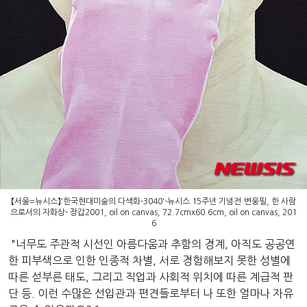
【서울=뉴시스】'한국현대미술의 다색화-3040'-뉴시스 15주년 기념전.변웅필, 한 사람
으로서의 자화상- 장갑2001, oil on canvas, 72.7cmx60.6cm, oil on canvas, 201
6
"너무도 주관적 시선인 아름다움과 추함의 경계, 아직도 공공연
한 피부색으로 인한 인종적 차별, 서로 경험해보지 못한 성별에
따른 섣부른 태도, 그리고 직업과 사회적 위치에 따른 계급적 판
단 등. 이런 수많은 선입관과 편견들로부터 나 또한 얼마나 자유