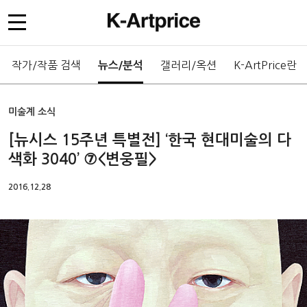
작가/작품 검색
갤러리/옥션
K-ArtPrice란
뉴스/분석
미술계 소식
[뉴시스 15주년 특별전] ‘한국 현대미술의 다
색화 3040’ ⑦<변웅필>
2016.12.28