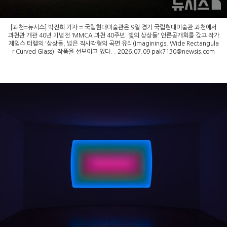
[과천=뉴시스] 박진희 기자 = 국립현대미술관은 9일 경기 국립현대미술관 과천에서
과천관 개관 40년 기념전 'MMCA 과천 40주년: 빛의 상상들' 언론공개회를 갖고 작가
제임스 터렐의 '상상들, 넓은 직사각형의 곡면 유리(Imaginings, Wide Rectangula
r Curved Glass)' 작품을 선보이고 있다. . 2026.07.09
pak7130@newsis.com