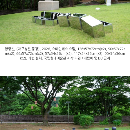
황형신, 〈재구성된 풍경〉, 2026, 스테인레스 스틸, 126x57x72cm(x2), 90x57x72c
m(x2), 66x57x72cm(x2), 57x54x36cm(x2), 117x54x36cm(x2), 90x54x36cm
(x2), 가변 설치, 국립현대미술관 제작 지원 *재판매 및 DB 금지