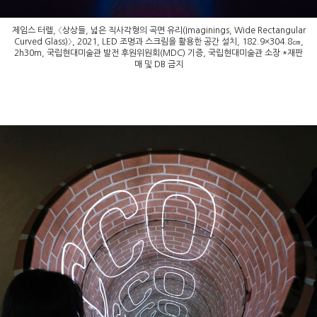
제임스 터렐, 〈상상들, 넓은 직사각형의 곡면 유리(Imaginings, Wide Rectangular
Curved Glass)〉, 2021, LED 조명과 스크림을 활용한 공간 설치, 182.9×304.8㎝,
2h30m, 국립현대미술관 발전 후원위원회(MDC) 기증, 국립현대미술관 소장 *재판
매 및 DB 금지