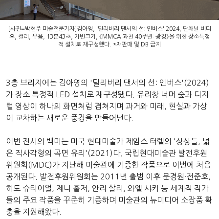
[사진=박현주 미술전문기자]김아영, '딜리버리 댄서의 선: 인버스' 2024, 단채널 비디
오, 컬러, 무음, 13분43초, 가변크기, 《MMCA 과천 40주년: 광경》을 위한 장소특정
적 설치로 재구성했다. *재판매 및 DB 금지
3층 브리지에는 김아영의 '딜리버리 댄서의 선: 인버스'(2024)
가 장소 특정적 LED 설치로 재구성됐다. 유리창 너머 숲과 디지
털 영상이 하나의 화면처럼 겹쳐지며 과거와 미래, 현실과 가상
이 교차하는 새로운 풍경을 만들어낸다.
이번 전시의 백미는 미국 현대미술가 제임스 터렐의 '상상들, 넓
은 직사각형의 곡면 유리'(2021)다. 국립현대미술관 발전후원
위원회(MDC)가 지난해 미술관에 기증한 작품으로 이번에 처음
공개된다. 발전후원위원회는 2011년 출범 이후 문경원·전준호,
히토 슈타이얼, 제니 홀저, 안리 살라, 와엘 샤키 등 세계적 작가
들의 주요 작품을 꾸준히 기증하며 미술관의 뉴미디어 소장품 확
충을 지원해왔다.