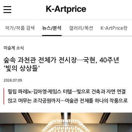
작가/작품 검색
갤러리/옥션
K-ArtPrice란
뉴스/분석
미술계 소식
숲속 과천관 전체가 전시장…국현, 40주년
'빛의 상상들'
2026.07.09
필립 파레노·김아영·제임스 터렐…빛으로 건축과 자연 연결
앉고 머무는 조각공원까지…미술관 전체를 하나의 작품으로