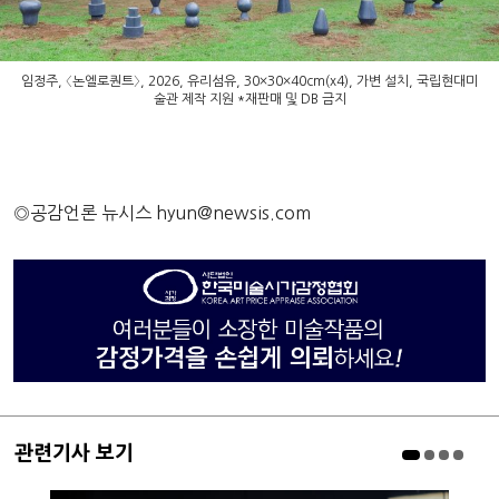
임정주, 〈논엘로퀀트〉, 2026, 유리섬유, 30×30×40cm(x4), 가변 설치, 국립현대미
술관 제작 지원 *재판매 및 DB 금지
◎공감언론 뉴시스
hyun@newsis.com
관련기사 보기