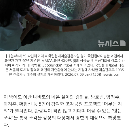
[과천=뉴시스] 박진희 기자 = 국립현대미술관은 9일 경기 국립현대미술관 과천에서
과천관 개관 40년 기념전 'MMCA 과천 40주년: 빛의 상상들' 언론공개회를 갖고 이반
나바로 작가의 '에코(벽돌)(Ecco(Brick))' 작품은 소개하고 있다. 국립현대미술관 과천
은 서울의 도시적 활력과 과천의 자연환경이 만나는 지점에 자리한 미술관으로 1986
년 건축가 김태수의 설계로 개관하였다. 2026.07.09
pak7130@newsis.com
이 밖에도 이반 나바로의 네온 설치와 김하늘, 방효빈, 임정주,
하지훈, 황형신 등 5인이 참여한 조각공원 프로젝트 '머무는 자
리'가 펼쳐진다. 관람객이 직접 앉고 기대며 머물 수 있는 '앉는
조각'을 통해 조각을 감상의 대상에서 경험의 대상으로 확장했
다.