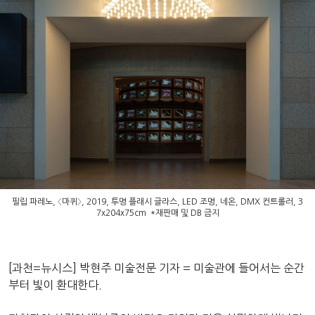
필립 파레노, 〈마퀴〉, 2019, 투명 플래시 글라스, LED 조명, 네온, DMX 컨트롤러, 3
7x204x75cm *재판매 및 DB 금지
[과천=뉴시스] 박현주 미술전문 기자 = 미술관에 들어서는 순간
부터 빛이 환대한다.