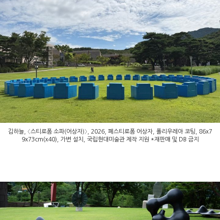
김하늘, 〈스티로폼 소파(어상자)〉, 2026, 폐스티로폼 어상자, 폴리우레아 코팅, 86x7
9x73cm(x40), 가변 설치, 국립현대미술관 제작 지원 *재판매 및 DB 금지