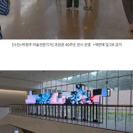
[사진=박현주 미술전문기자] 과천관 40주년 전시 전경. *재판매 및 DB 금지