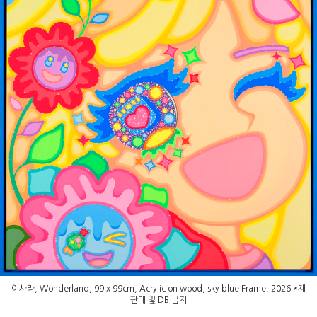
이사라, Wonderland, 99 x 99cm, Acrylic on wood, sky blue Frame, 2026 *재
판매 및 DB 금지