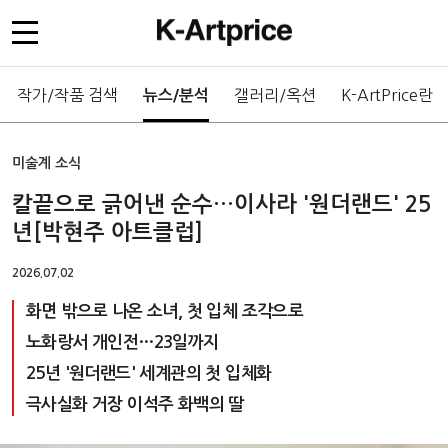
작가/작품 검색
갤러리/옥션
K-ArtPrice란
뉴스/분석
미술계 소식
칼끝으로 긁어낸 순수…이사라 '원더랜드' 25
년[박현주 아트클럽]
2026.07.02
화면 밖으로 나온 소녀, 첫 입체 조각으로
노화랑서 개인전…23일까지
25년 '원더랜드' 세계관의 첫 입체화
극사실화 거장 이석주 화백의 딸