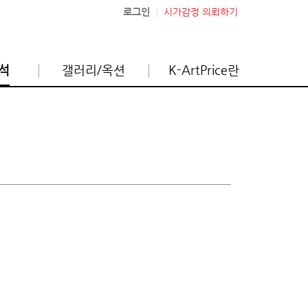
로그인
시가감정 의뢰하기
석
갤러리/옥션
K-ArtPrice란