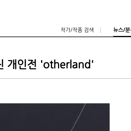
작가/작품 검색
뉴스/분
인전 'otherland'