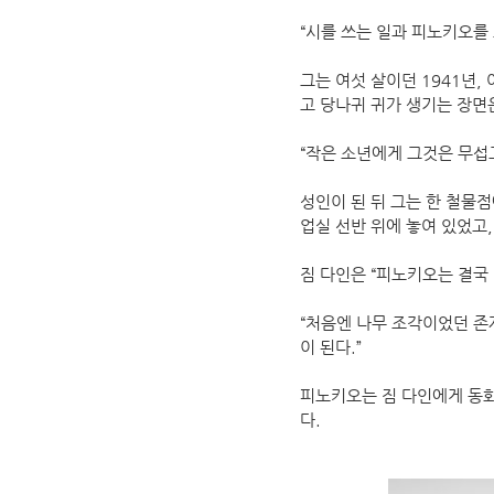
“시를 쓰는 일과 피노키오를 
그는 여섯 살이던 1941년,
고 당나귀 귀가 생기는 장면
“작은 소년에게 그것은 무섭
성인이 된 뒤 그는 한 철물점
업실 선반 위에 놓여 있었고
짐 다인은 “피노키오는 결국
“처음엔 나무 조각이었던 존
이 된다.”
피노키오는 짐 다인에게 동화 
다.