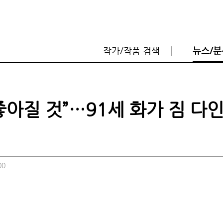
작가/작품 검색
뉴스/분
좋아질 것”…91세 화가 짐 다
00