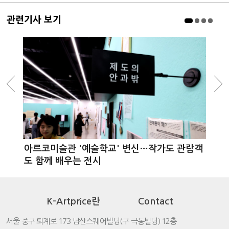
관련기사 보기
아르코미술관 '예술학교' 변신…작가도 관람객
도 함께 배우는 전시
K-Artprice란
Contact
서울 중구 퇴계로 173 남산스퀘어빌딩(구 극동빌딩) 12층