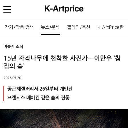
작가/작품 검색
갤러리/옥션
K-ArtPrice란
뉴스/분석
미술계 소식
15년 자작나무에 천착한 사진가…이만우 ‘침
잠의 숲’
2026.05.20
공근혜갤러리서 26일부터 개인전
프랜시스 베이컨 같은 숲의 진동