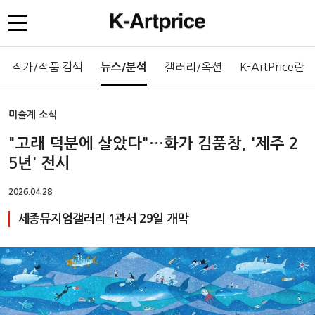
작가/작품 검색
갤러리/옥션
K-ArtPrice란
뉴스/분석
미술계 소식
"고래 덕분에 살았다"…화가 김품창, '제주 2
5년' 전시
2026.04.28
세종뮤지엄갤러리 1관서 29일 개막