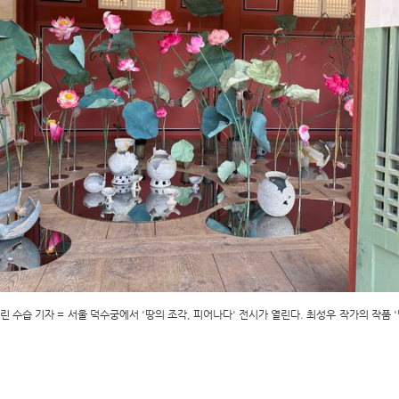
린 수습 기자 = 서울 덕수궁에서 '땅의 조각, 피어나다' 전시가 열린다. 최성우 작가의 작품 '