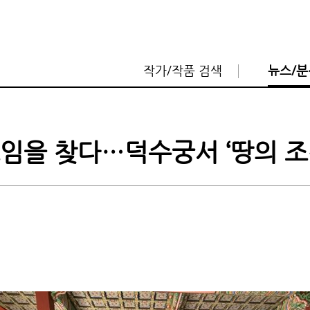
작가/작품 검색
뉴스/분
임을 찾다…덕수궁서 ‘땅의 조각
뤄