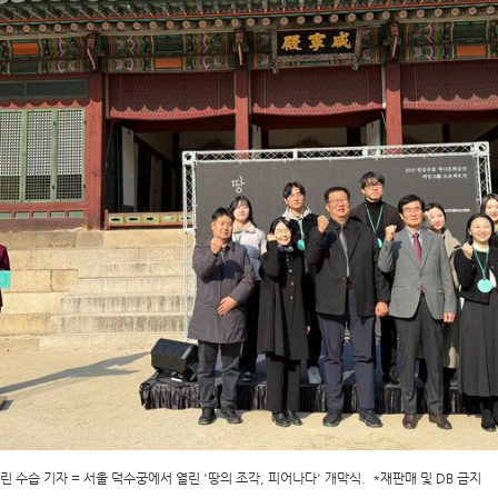
린 수습 기자 = 서울 덕수궁에서 열린 '땅의 조각, 피어나다' 개막식. *재판매 및 DB 금지