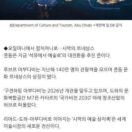
©️Department of Culture and Tourism, Abu Dhabi *재판매 및 DB 금지
◆오일머니에서 컬처머니로…사막의 르네상스
중동은 지금 ‘석유에서 예술로’의 대전환을 추진 중이다.
루브르 아부다비는 지난해 140만 명의 관람객을 모으며 중동 문
화 르네상스의 상징이 됐다.
‘구겐하임 아부다비’는 2026년 개관을 앞두고 있으며, 도하의 문
화복합공간 M7은 카타르의 ‘국가비전 2030’ 아래 창조산업의
허브로 떠올랐다.
리야드–도하–아부다비로 이어지는 ‘사막의 예술 삼각축’은 세계
미술시장의 새로운 전선이다.