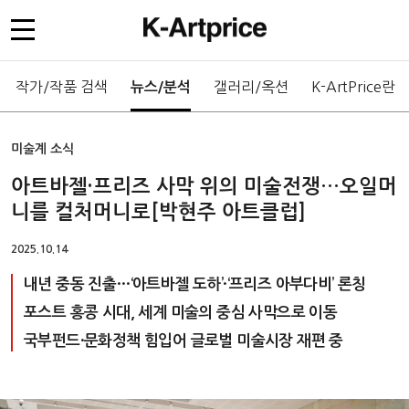
작가/작품 검색
갤러리/옥션
K-ArtPrice란
뉴스/분석
미술계 소식
아트바젤·프리즈 사막 위의 미술전쟁…오일머
니를 컬처머니로[박현주 아트클럽]
2025.10.14
내년 중동 진출…‘아트바젤 도하’·‘프리즈 아부다비’ 론칭
포스트 홍콩 시대, 세계 미술의 중심 사막으로 이동
국부펀드·문화정책 힘입어 글로벌 미술시장 재편 중