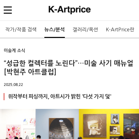
작가/작품 검색
갤러리/옥션
K-ArtPrice란
뉴스/분석
미술계 소식
“성급한 컬렉터를 노린다”…미술 사기 매뉴얼
[박현주 아트클럽]
2025.08.22
위작부터 피싱까지, 아트시가 밝힌 '다섯 가지 덫'