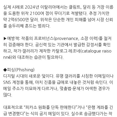
실제 사례로 2024년 이탈리아에서는 클림트, 달리 등 거장 이름
을 도용한 위작 2100여 점이 무더기로 적발됐다. 추정 가치만
약 2억6500만 달러. 위작은 단순한 개인 피해를 넘어 시장 신뢰
를 송두리째 흔드는 범죄다.
▶예방책: 작품의 프로비넌스(provenance, 소장 이력)를 철저
히 검증해야 한다. 공신력 있는 기관에서 발급한 감정서를 확인
하고, 작가·갤러리가 제작한 카탈로그 레조네(catalogue raiso
nné)와 대조하는 습관이 필요하다.
◆피싱(Phishing)
디지털 시대의 새로운 덫이다. 유명 갤러리를 사칭한 이메일이나
SNS 계정을 통해, 마치 진품을 급매로 내놓은 것처럼 속인다. 이
메일 주소가 미묘하게 다르거나, 맞춤법·문체가 어색한 경우가
많다.
대표적으로 “피카소 원화를 단독 판매한다”거나 “은행 계좌를 긴
급 변경했다”는 식의 공지 메일이 있다. 실수로 송금했다가는 작