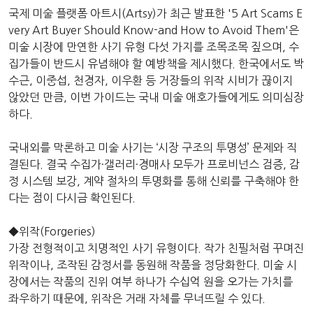
국제 미술 플랫폼 아트시(Artsy)가 최근 발표한 '5 Art Scams E
very Art Buyer Should Know-and How to Avoid Them'은
미술 시장에 만연한 사기 유형 다섯 가지를 조목조목 짚으며, 수
집가들이 반드시 유념해야 할 예방책을 제시했다. 한국에서도 박
수근, 이중섭, 천경자, 이우환 등 거장들의 위작 시비가 끊이지
않았던 만큼, 이번 가이드는 국내 미술 애호가들에게도 의미심장
하다.
국내외를 막론하고 미술 사기는 ‘시장 구조의 투명성’ 문제와 직
결된다. 결국 수집가·갤러리·경매사 모두가 프로비넌스 검증, 감
정 시스템 보강, 계약 절차의 투명화를 통해 신뢰를 구축해야 한
다는 점이 다시금 확인된다.
◆위작(Forgeries)
가장 전형적이고 치명적인 사기 유형이다. 작가 친필처럼 꾸며진
위작이나, 조작된 감정서를 동원해 작품을 정당화한다. 미술 시
장에서는 작품의 진위 여부 하나가 수십억 원을 오가는 가치를
좌우하기 때문에, 위작은 거래 자체를 무너뜨릴 수 있다.